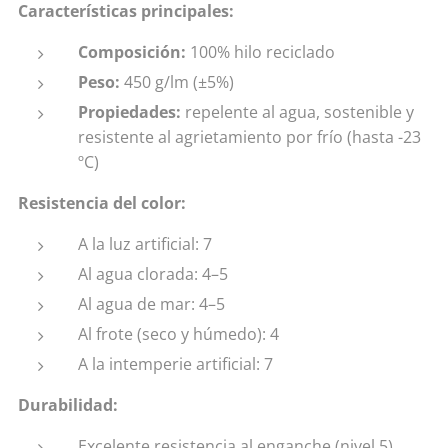
Características principales:
Composición:
100% hilo reciclado
Peso:
450 g/lm (±5%)
Propiedades:
repelente al agua, sostenible y
resistente al agrietamiento por frío (hasta -23
ºC)
Resistencia del color:
A la luz artificial: 7
Al agua clorada: 4–5
Al agua de mar: 4–5
Al frote (seco y húmedo): 4
A la intemperie artificial: 7
Durabilidad:
Excelente resistencia al enganche (nivel 5)