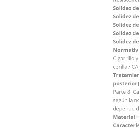
Solidez del
Solidez de
Solidez de
Solidez de
Solidez d
Normativa
Cigarrillo 
cerilla / C
Tratamien
posterior
Parte 8. C
según la n
depende de
Material
H
Caracterís