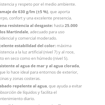
istencia y respeto por el medio ambiente.
amaje de 630 g/lm (±5 %)
, que aporta
rpo, confort y una excelente presencia.
ena resistencia al desgaste:
hasta
25.000
clos Martindale
, adecuado para uso
sidencial y comercial moderado.
celente estabilidad del color:
máxima
istencia a la luz artificial (nivel 7) y al roce,
nto en seco como en húmedo (nivel 5).
sistente al agua de mar y al agua clorada
,
que lo hace ideal para entornos de exterior,
cinas y zonas costeras.
abado repelente al agua
, que ayuda a evitar
absorción de líquidos y facilita el
ntenimiento diario.