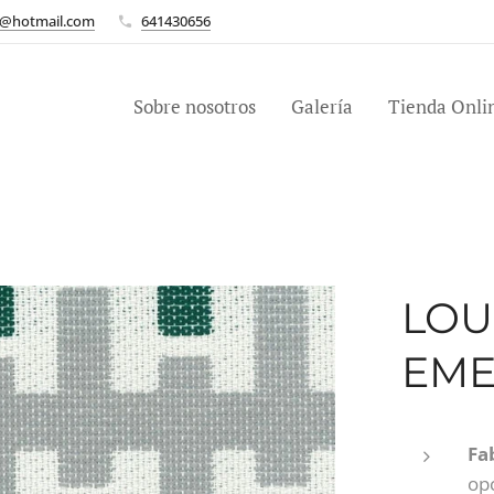
n@hotmail.com
641430656
Sobre nosotros
Galería
Tienda Onli
LOU
EME
Fa
opc