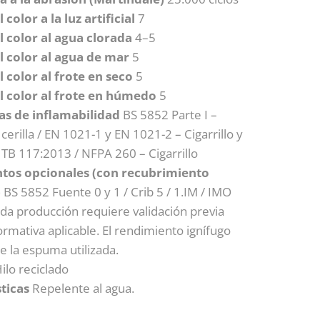
 color a la luz artificial
7
l color al agua clorada
4–5
l color al agua de mar
5
l color al frote en seco
5
el color al frote en húmedo
5
s de inflamabilidad
BS 5852 Parte I –
y cerilla / EN 1021-1 y EN 1021-2 – Cigarrillo y
A TB 117:2013 / NFPA 260 – Cigarrillo
tos opcionales (con recubrimiento
)
BS 5852 Fuente 0 y 1 / Crib 5 / 1.IM / IMO
ada producción requiere validación previa
ormativa aplicable. El rendimiento ignífugo
 la espuma utilizada.
ilo reciclado
ticas
Repelente al agua.