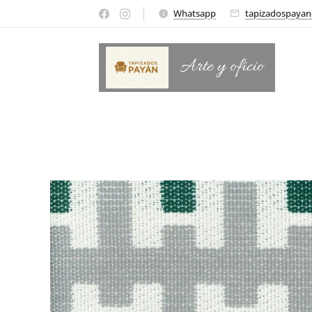
Whatsapp
tapizadospaya
Arte y oficio