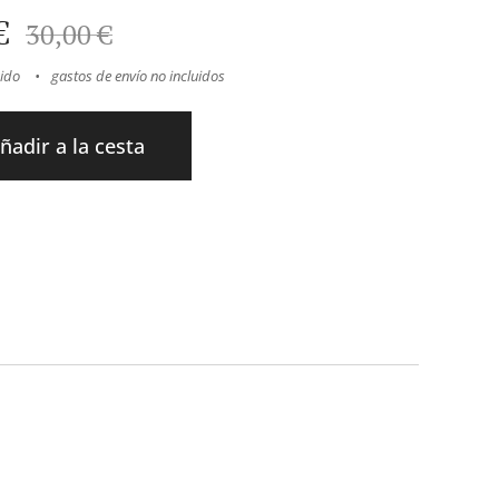
€
30,00
€
uido
gastos de envío no incluidos
ñadir a la cesta