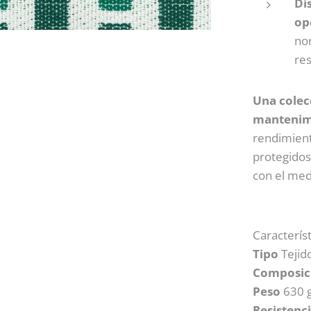
Di
op
no
res
Una colecc
mantenim
rendimient
protegido
con el med
Característ
Tipo
Tejid
Composic
Peso
630 g
Resistenci