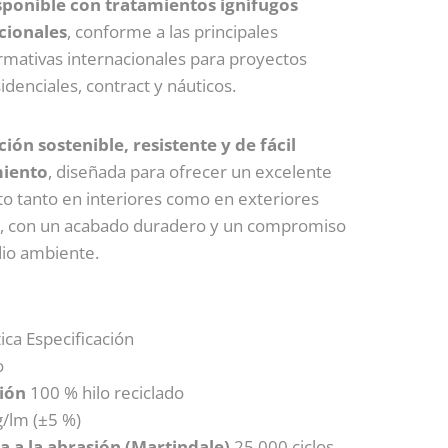
sponible con tratamientos ignífugos
cionales
, conforme a las principales
rmativas internacionales para proyectos
idenciales, contract y náuticos.
ión sostenible, resistente y de fácil
iento
, diseñada para ofrecer un excelente
o tanto en interiores como en exteriores
s, con un acabado duradero y un compromiso
io ambiente.
ica Especificación
o
ión
100 % hilo reciclado
/lm (±5 %)
a a la abrasión (Martindale)
25.000 ciclos