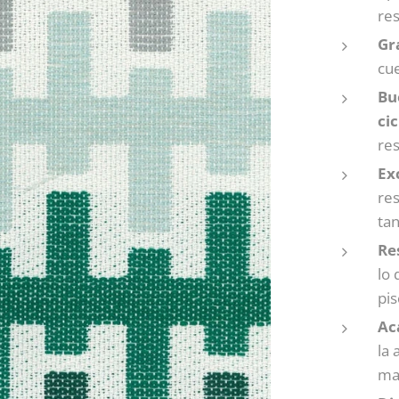
res
Gr
cue
Bu
ci
re
Ex
res
ta
Re
lo 
pis
Ac
la 
ma