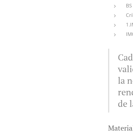
BS
Cri
1.
IM
Cad
val
la 
ren
de 
Materia