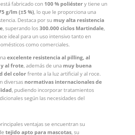
o está fabricado con
100 % poliéster
y tiene un
75 g/lm (±5 %)
, lo que le proporciona una
stencia. Destaca por su
muy alta resistencia
te
, superando los
300.000 ciclos Martindale
,
ace ideal para un uso intensivo tanto en
domésticos como comerciales.
una
excelente resistencia al pilling, al
y al frote
, además de una
muy buena
d del color
frente a la luz artificial y al roce.
n diversas
normativas internacionales de
lidad
, pudiendo incorporar tratamientos
adicionales según las necesidades del
principales ventajas se encuentran su
 de
tejido apto para mascotas
, su