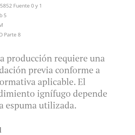
 5852 Fuente 0 y 1
b 5
IM
O Parte 8
a producción requiere una
idación previa conforme a
normativa aplicable. El
dimiento ignífugo depende
la espuma utilizada.
l