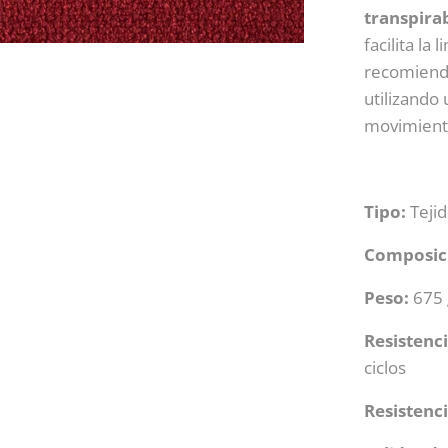
transpira
facilita la
recomiend
utilizando
movimiento
Tipo:
Teji
Composic
Peso:
675 
Resistenci
ciclos
Resistenci