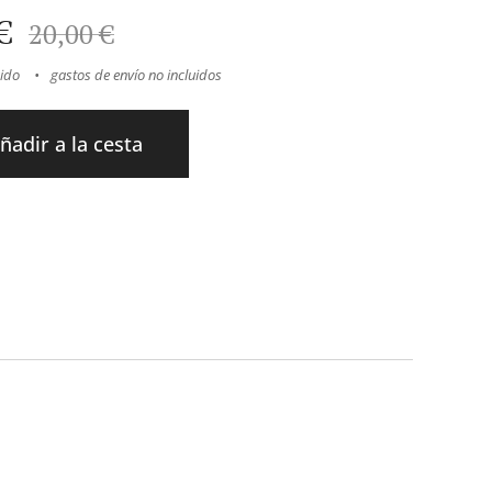
€
20,00
€
uido
gastos de envío no incluidos
ñadir a la cesta