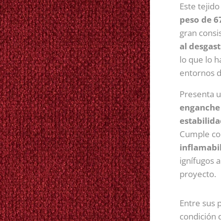
Este tejid
peso de 6
gran consi
al desgas
lo que lo h
entornos 
Presenta 
enganche 
estabilida
Cumple co
inflamabi
ignífugos 
proyecto.
Entre sus 
condición