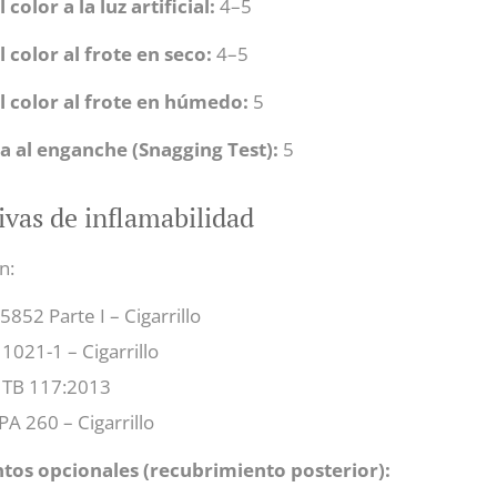
 color a la luz artificial:
4–5
l color al frote en seco:
4–5
l color al frote en húmedo:
5
a al enganche (Snagging Test):
5
vas de inflamabilidad
n:
5852 Parte I – Cigarrillo
1021-1 – Cigarrillo
 TB 117:2013
A 260 – Cigarrillo
tos opcionales (recubrimiento posterior):