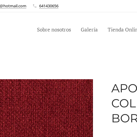
n@hotmail.com
641430656
Sobre nosotros
Galería
Tienda Onli
APO
COL
BO