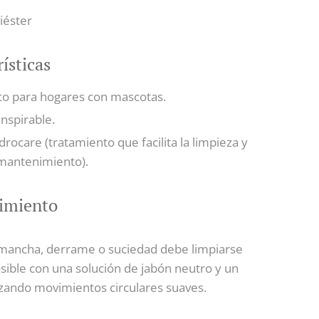
iéster
ísticas
to para hogares con mascotas.
nspirable.
rocare (tratamiento que facilita la limpieza y
 mantenimiento).
imiento
mancha, derrame o suciedad debe limpiarse
osible con una solución de jabón neutro y un
izando movimientos circulares suaves.