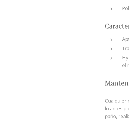
Pol
Caracter
Ap
Tra
Hyd
el
Manten
Cualquier 
lo antes p
paño, real