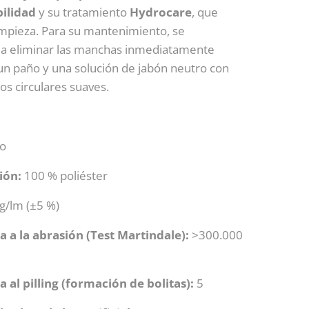
bilidad
y su tratamiento
Hydrocare
, que
 limpieza. Para su mantenimiento, se
a eliminar las manchas inmediatamente
 un paño y una solución de jabón neutro con
s circulares suaves.
do
ión:
100 % poliéster
g/lm (±5 %)
a a la abrasión (Test Martindale):
>300.000
a al pilling (formación de bolitas):
5