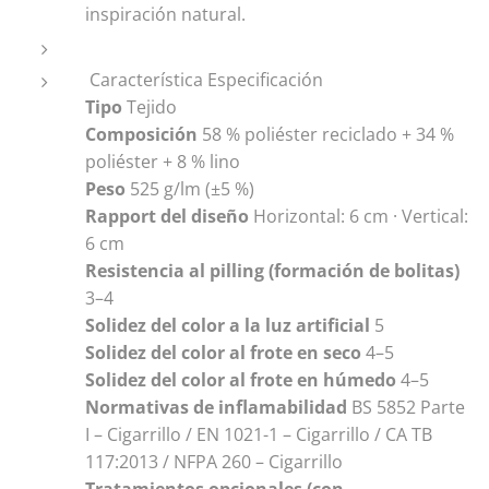
inspiración natural.
Característica Especificación
Tipo
Tejido
Composición
58 % poliéster reciclado + 34 %
poliéster + 8 % lino
Peso
525 g/lm (±5 %)
Rapport del diseño
Horizontal: 6 cm · Vertical:
6 cm
Resistencia al pilling (formación de bolitas)
3–4
Solidez del color a la luz artificial
5
Solidez del color al frote en seco
4–5
Solidez del color al frote en húmedo
4–5
Normativas de inflamabilidad
BS 5852 Parte
I – Cigarrillo / EN 1021-1 – Cigarrillo / CA TB
117:2013 / NFPA 260 – Cigarrillo
Tratamientos opcionales (con