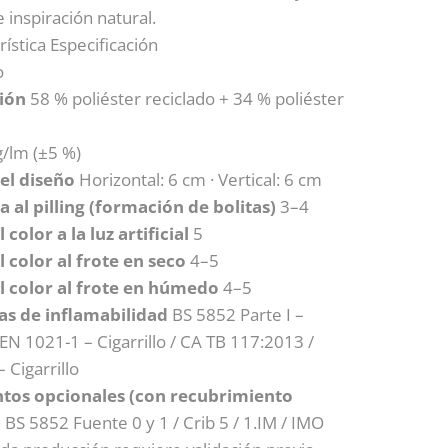
 inspiración natural.
rística Especificación
o
ión
58 % poliéster reciclado + 34 % poliéster
/lm (±5 %)
el diseño
Horizontal: 6 cm · Vertical: 6 cm
a al pilling (formación de bolitas)
3–4
 color a la luz artificial
5
l color al frote en seco
4–5
el color al frote en húmedo
4–5
s de inflamabilidad
BS 5852 Parte I –
/ EN 1021-1 – Cigarrillo / CA TB 117:2013 /
 Cigarrillo
tos opcionales (con recubrimiento
)
BS 5852 Fuente 0 y 1 / Crib 5 / 1.IM / IMO