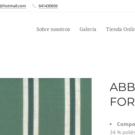
n@hotmail.com
641430656
Sobre nosotros
Galería
Tienda Onli
ABB
FOR
Compos
34 % poliés