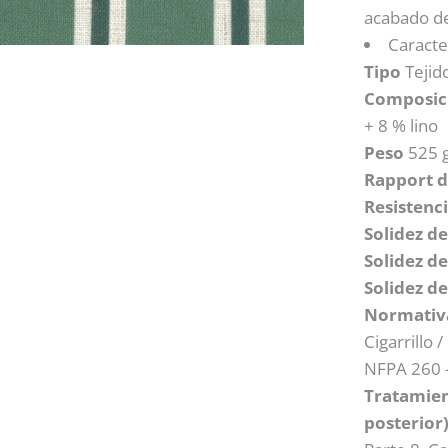
acabado de
Caracte
Tipo
Tejid
Composic
+ 8 % lino
Peso
525 g
Rapport d
Resistenci
Solidez del
Solidez de
Solidez d
Normativa
Cigarrillo 
NFPA 260 –
Tratamien
posterior