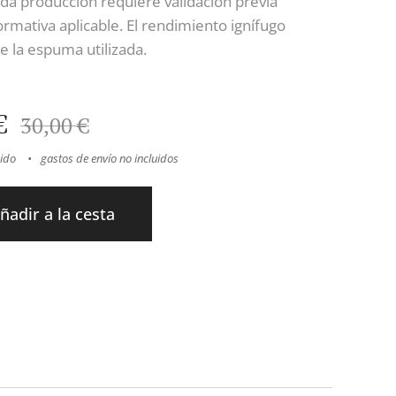
ada producción requiere validación previa
ormativa aplicable. El rendimiento ignífugo
 la espuma utilizada.
€
30,00
€
uido
gastos de envío no incluidos
ñadir a la cesta