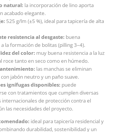
o natural:
la incorporación de lino aporta
un acabado elegante.
e:
525 g/lm (±5 %), ideal para tapicería de alta
te resistencia al desgaste:
buena
 a la formación de bolitas (pilling 3–4).
lidez del color:
muy buena resistencia a la luz
 y al roce tanto en seco como en húmedo.
mantenimiento:
las manchas se eliminan
 con jabón neutro y un paño suave.
es ignífugas disponibles:
puede
rse con tratamientos que cumplen diversas
 internacionales de protección contra el
ún las necesidades del proyecto.
ecomendado:
ideal para tapicería residencial y
combinando durabilidad, sostenibilidad y un