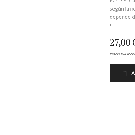
Parte 8. C
según la n
depende de
27,00
Precio IVA incl
A