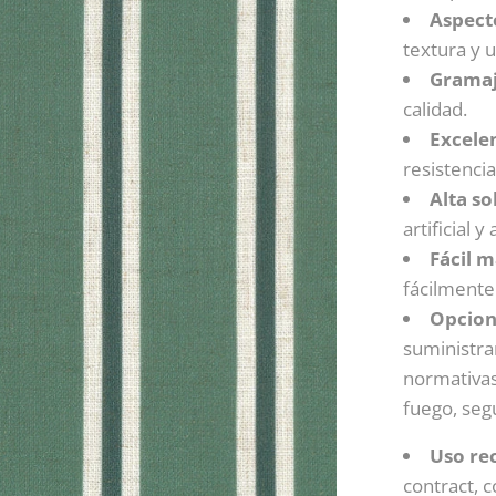
Aspect
textura y 
Gramaj
calidad.
Excelen
resistencia
Alta so
artificial
Fácil 
fácilmente
Opcion
suministra
normativas
fuego, seg
Uso r
contract, 